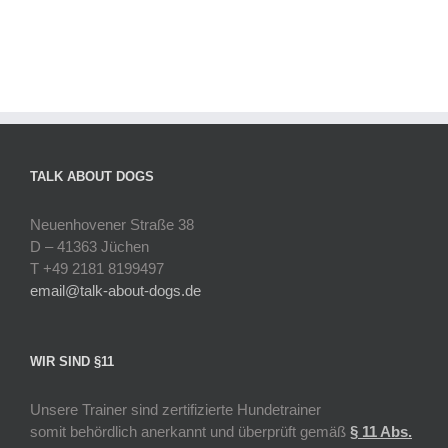
TALK ABOUT DOGS
Neuenhovener Straße 38
D – 41363 Jüchen
T +49 2181 8199497
email@talk-about-dogs.de
WIR SIND §11
Unsere Trainer sind zertifizierte Hundetrainer
somit behördlich anerkannt und überprüft gemäß
§ 11 Abs.