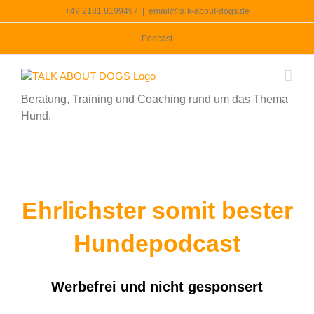
Zum
+49 2181 8199497
|
email@talk-about-dogs.de
Inhalt
springen
Podcast
Beratung, Training und Coaching rund um das Thema
Hund.
Ehrlichster somit bester
Hundepodcast
Werbefrei und nicht gesponsert